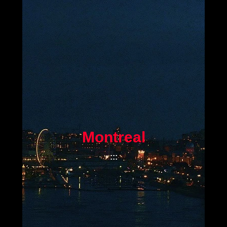
Montreal
:
:
: