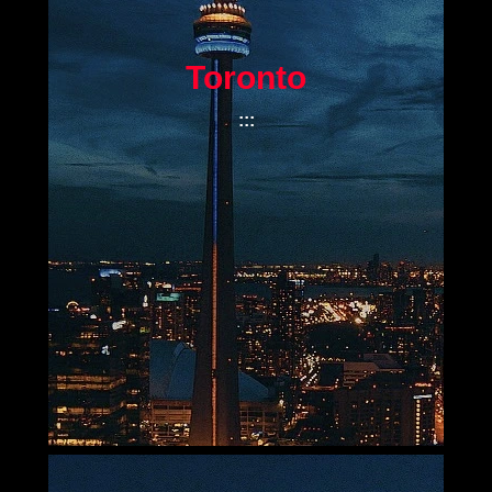
Toronto
:
:
: