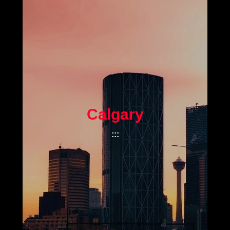
Calgary
:
:
: