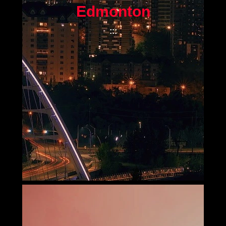
Edmonton
:
:
: